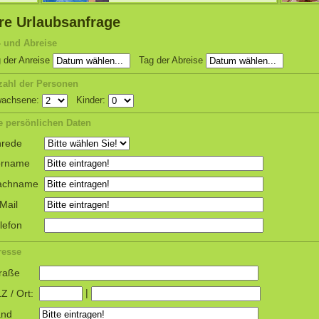
re Urlaubsanfrage
 und Abreise
 der Anreise
Tag der Abreise
zahl der Personen
wachsene:
Kinder:
e persönlichen Daten
rede
orname
achname
Mail
lefon
resse
raße
|
Z / Ort:
and