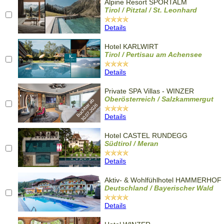
Alpine Resort SPORTALM
Tirol / Pitztal / St. Leonhard
Details
Hotel KARLWIRT
Tirol / Pertisau am Achensee
Details
Private SPA Villas - WINZER
Oberösterreich / Salzkammergut
Details
Hotel CASTEL RUNDEGG
Südtirol / Meran
Details
Aktiv- & Wohlfühlhotel HAMMERHOF
Deutschland / Bayerischer Wald
Details