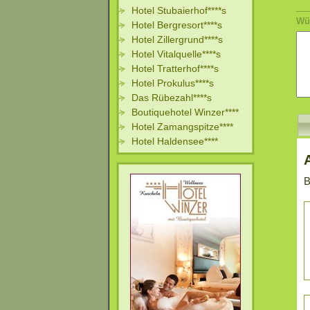
Hotel Stubaierhof****s
Wü
Hotel Bergresort****s
Hotel Zillergrund****s
Hotel Vitalquelle****s
Hotel Tratterhof****s
Hotel Prokulus****s
Das Rübezahl****s
Boutiquehotel Winzer****
Hotel Zamangspitze****
Hotel Haldensee****
B