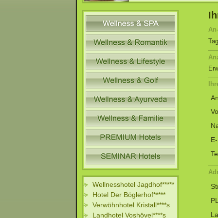
Ih
An-
Tag
An
Er
Ihr
An
V
N
E-
Te
Ad
Wellnesshotel Jagdhof*****
St
Hotel Der Böglerhof*****
PL
Verwöhnhotel Kristall****s
L
Landhotel Voshövel****s