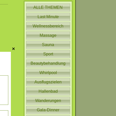
ALLE THEMEN
Last Minute
Wellnessbereich
Massage
Sauna
Sport
Beautybehandlung
Whirlpool
Ausflugszielen
Hallenbad
Wanderungen
Gala-Dinner