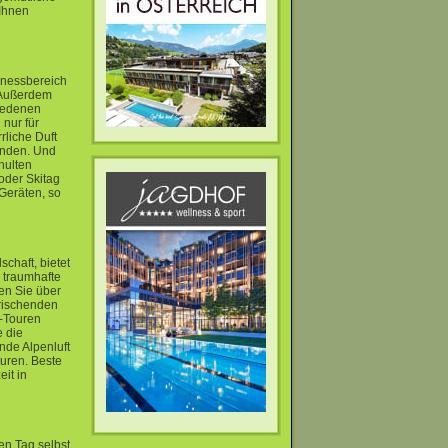
Ihnen
lnessbereich
 Außerdem
iedenen
nur für
rliche Duft
inden. Und
hulten
oder Skitag
Geräten, so
n
chaft, bietet
 traumhafte
en Sie über
frischenden
e-Touren
e die
nde Alpenluft
uren. Beste
eit in
en Tag selbst.