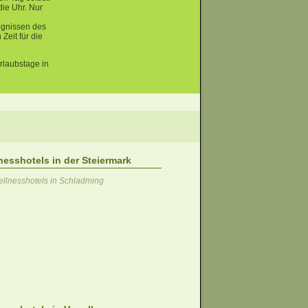
ie Uhr. Nur
gnissen des
Zeit für die
rlaubstage in
nesshotels in der Steiermark
llnesshotels in Schladming