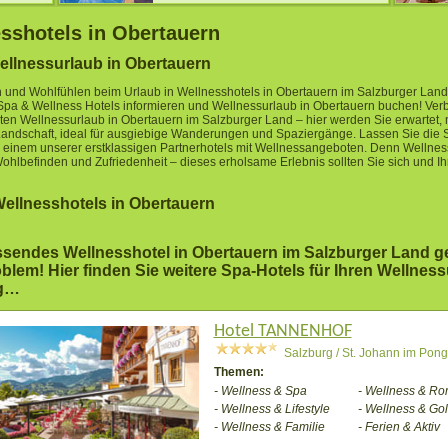
sshotels in Obertauern
ellnessurlaub in Obertauern
und Wohlfühlen beim Urlaub in Wellnesshotels in Obertauern im Salzburger Land.
Spa & Wellness Hotels informieren und Wellnessurlaub in Obertauern buchen! Ver
ten Wellnessurlaub in Obertauern im Salzburger Land – hier werden Sie erwartet, m
Landschaft, ideal für ausgiebige Wanderungen und Spaziergänge. Lassen Sie die 
 einem unserer erstklassigen Partnerhotels mit Wellnessangeboten. Denn Wellness
ohlbefinden und Zufriedenheit – dieses erholsame Erlebnis sollten Sie sich und Ih
ellnesshotels in Obertauern
ssendes Wellnesshotel in Obertauern im Salzburger Land 
blem! Hier finden Sie weitere Spa-Hotels für Ihren Wellness
rg…
Hotel TANNENHOF
Salzburg / St. Johann im Pon
Themen:
- Wellness & Spa
- Wellness & Ro
- Wellness & Lifestyle
- Wellness & Gol
- Wellness & Familie
- Ferien & Aktiv