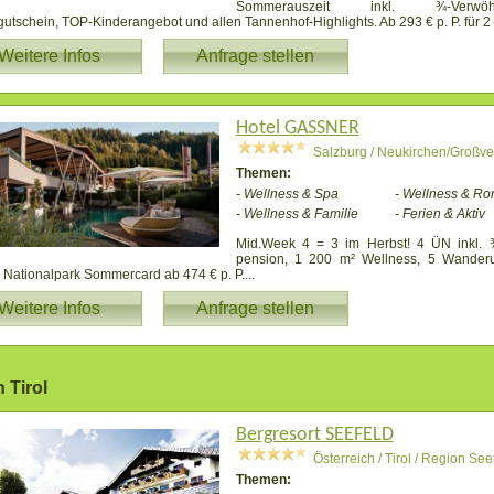
Sommerauszeit inkl. ¾-Verwöhn
utschein, TOP-Kinderangebot und allen Tannenhof-Highlights. Ab 293 € p. P. für 2
Weitere Infos
Anfrage stellen
Hotel GASSNER
Salzburg / Neukirchen/Großv
Themen:
- Wellness & Spa
- Wellness & Ro
- Wellness & Familie
- Ferien & Aktiv
Mid.Week 4 = 3 im Herbst! 4 ÜN inkl. 
pension, 1 200 m² Wellness, 5 Wander
Nationalpark Sommercard ab 474 € p. P.
...
Weitere Infos
Anfrage stellen
 Tirol
Bergresort SEEFELD
Österreich / Tirol / Region See
Themen: