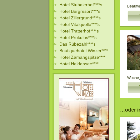
Hotel Stubaierhof****s
Beautyg
Hotel Bergresort****s
Hotel Zillergrund****s
Hotel Vitalquelle****s
Hotel Tratterhof****s
Hotel Prokulus****s
Das Rübezahl****s
Boutiquehotel Winzer****
Hotel Zamangspitze****
Hotel Haldensee****
Woche, 
…oder in