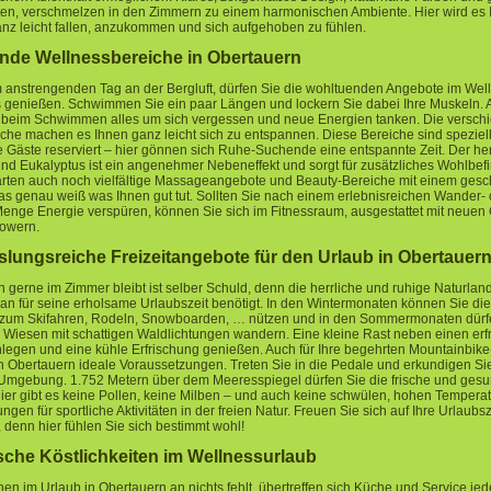
en, verschmelzen in den Zimmern zu einem harmonischen Ambiente. Hier wird es 
nz leicht fallen, anzukommen und sich aufgehoben zu fühlen.
nde Wellnessbereiche in Obertauern
anstrengenden Tag an der Bergluft, dürfen Sie die wohltuenden Angebote im Wel
s genießen. Schwimmen Sie ein paar Längen und lockern Sie dabei Ihre Muskeln.
 beim Schwimmen alles um sich vergessen und neue Energien tanken. Die versch
he machen es Ihnen ganz leicht sich zu entspannen. Diese Bereiche sind speziell 
Gäste reserviert – hier gönnen sich Ruhe-Suchende eine entspannte Zeit. Der her
nd Eukalyptus ist ein angenehmer Nebeneffekt und sorgt für zusätzliches Wohlbef
arten auch noch vielfältige Massageangebote und Beauty-Bereiche mit einem gesc
as genau weiß was Ihnen gut tut. Sollten Sie nach einem erlebnisreichen Wander- 
enge Energie verspüren, können Sie sich im Fitnessraum, ausgestattet mit neuen 
powern.
ungsreiche Freizeitangebote für den Urlaub in Obertauer
 gerne im Zimmer bleibt ist selber Schuld, denn die herrliche und ruhige Naturlands
an für seine erholsame Urlaubszeit benötigt. In den Wintermonaten können Sie die
 zum Skifahren, Rodeln, Snowboarden, … nützen und in den Sommermonaten dürf
e Wiesen mit schattigen Waldlichtungen wandern. Eine kleine Rast neben einen er
legen und eine kühle Erfrischung genießen. Auch für Ihre begehrten Mountainbik
in Obertauern ideale Voraussetzungen. Treten Sie in die Pedale und erkundigen Si
Umgebung. 1.752 Metern über dem Meeresspiegel dürfen Sie die frische und gesu
ier gibt es keine Pollen, keine Milben – und auch keine schwülen, hohen Temperat
gen für sportliche Aktivitäten in der freien Natur. Freuen Sie sich auf Ihre Urlaubsz
 denn hier fühlen Sie sich bestimmt wohl!
sche Köstlichkeiten im Wellnessurlaub
nen im Urlaub in Obertauern an nichts fehlt, übertreffen sich Küche und Service jed