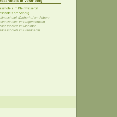
nesshotels in Vorarlberg
esshotels im Kleinwalsertal
esshotels am Arlberg
llnesshotel Wartherhof am Arlberg
llnesshotels im Bregenzerwald
llnesshotels im Montafon
llnesshotels im Brandnertal