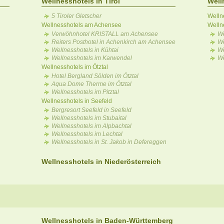
Wellnesshotels in Tirol
Well
5 Tiroler Gletscher
Welln
Wellnesshotels am Achensee
Welln
Verwöhnhotel KRISTALL am Achensee
We
Reiters Posthotel in Achenkirch am Achensee
We
Wellnesshotels in Kühtai
We
Wellnesshotels im Karwendel
We
Wellnesshotels im Ötztal
Hotel Bergland Sölden im Ötztal
Aqua Dome Therme im Ötztal
Wellnesshotels im Pitztal
Wellnesshotels in Seefeld
Bergresort Seefeld in Seefeld
Wellnesshotels im Stubaital
Wellnesshotels im Alpbachtal
Wellnesshotels im Lechtal
Wellnesshotels in St. Jakob in Defereggen
Wellnesshotels in Niederösterreich
Wellnesshotels in Baden-Württemberg