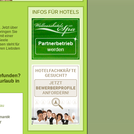
INFOS FÜR HOTELS
 Jetzt über
bringen Sie
it einer
Seele
en steht für
ren Liebsten
gefunden?
urlaub in
gau
mantik
f