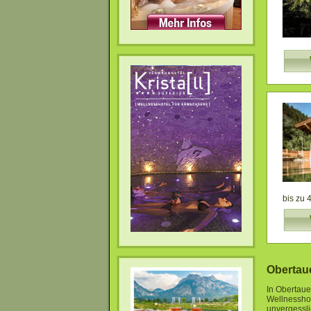
bis zu 
Obertau
In Obertaue
Wellnesshot
unvergessli