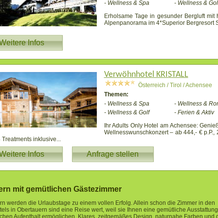
- Wellness & Spa
- Wellness & Gol
Erholsame Tage in gesunder Bergluft mit 
Alpenpanorama im 4*Superior Bergresort 
Weitere Infos
Verwöhnhotel KRISTALL
Österreich / Tirol / Achensee
Themen:
- Wellness & Spa
- Wellness & Ro
- Wellness & Golf
- Ferien & Aktiv
Ihr Adults Only Hotel am Achensee: Genieß
Wellnesswunschkonzert – ab 444,- € p.P., 
4 Treatments inklusive
...
Weitere Infos
Anfrage stellen
ern mit gemütlichen Gästezimmer
rn werden die Urlaubstage zu einem vollen Erfolg. Allein schon die Zimmer in den
els in Obertauern sind eine Reise wert, weil sie Ihnen eine gemütliche Ausstattung
chen Aufenthalt ermöglichen. Klares, zeitgemäßes Design, naturnahe Farben und 