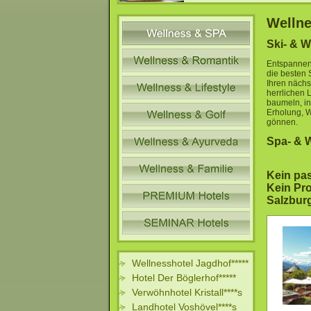
Wellne
Ski- & W
Entspannen 
die besten 
Ihren nächs
herrlichen 
baumeln, in
Erholung, W
gönnen.
Spa- & W
Kein pa
Kein Pro
Salzbu
Wellnesshotel Jagdhof*****
Hotel Der Böglerhof*****
Verwöhnhotel Kristall****s
Landhotel Voshövel****s