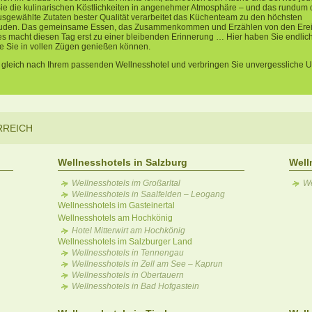
e die kulinarischen Köstlichkeiten in angenehmer Atmosphäre – und das rundum d
ausgewählte Zutaten bester Qualität verarbeitet das Küchenteam zu den höchsten
den. Das gemeinsame Essen, das Zusammenkommen und Erzählen von den Erei
s macht diesen Tag erst zu einer bleibenden Erinnerung … Hier haben Sie endlich 
ie Sie in vollen Zügen genießen können.
gleich nach Ihrem passenden Wellnesshotel und verbringen Sie unvergessliche U
RREICH
Wellnesshotels in Salzburg
Well
Wellnesshotels im Großarltal
We
Wellnesshotels in Saalfelden – Leogang
Wellnesshotels im Gasteinertal
Wellnesshotels am Hochkönig
Hotel Mitterwirt am Hochkönig
Wellnesshotels im Salzburger Land
Wellnesshotels in Tennengau
Wellnesshotels in Zell am See – Kaprun
Wellnesshotels in Obertauern
Wellnesshotels in Bad Hofgastein