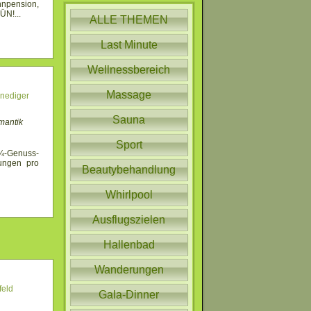
pension,
 ÜN!
...
ALLE THEMEN
Last Minute
Wellnessbereich
Massage
enediger
Sauna
mantik
Sport
¾-Genuss-
ungen pro
Beautybehandlung
Whirlpool
Ausflugszielen
Hallenbad
Wanderungen
feld
Gala-Dinner