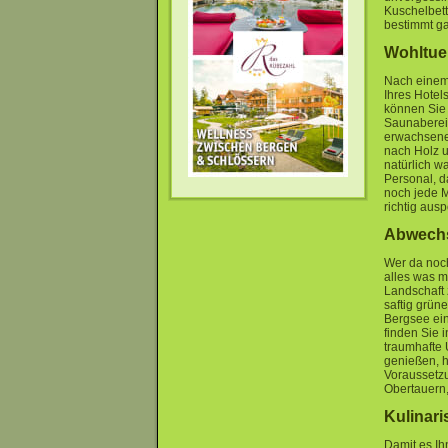
Kuschelbett
bestimmt ga
Wohltue
Nach einem 
Ihres Hotel
können Sie
Saunabereic
erwachsene 
nach Holz u
natürlich w
Personal, d
noch jede M
richtig aus
Abwechsl
Wer da noch
alles was m
Landschaft
saftig grün
Bergsee ein
finden Sie 
traumhafte 
genießen, h
Voraussetzun
Obertauern,
Kulinari
Damit es Ih