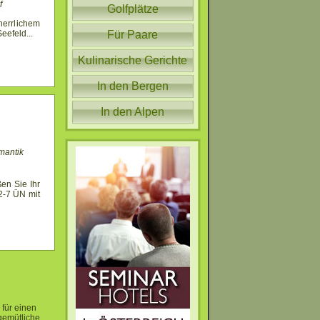
f
Golfplätze
herrlichem
Seefeld
...
Für Paare
Kulinarische Gerichte
In den Bergen
In den Alpen
mantik
en Sie Ihr
2-7 ÜN mit
 für einen
gemütliche