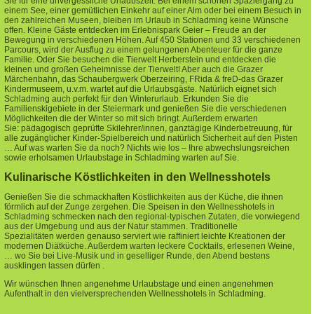
Sie für eine unvergessliche Urlaubszeit. Bei einem schönen Spaziergang zu
einem See, einer gemütlichen Einkehr auf einer Alm oder bei einem Besuch in
den zahlreichen Museen, bleiben im Urlaub in Schladming keine Wünsche
offen. Kleine Gäste entdecken im Erlebnispark Geier – Freude an der
Bewegung in verschiedenen Höhen. Auf 450 Stationen und 33 verschiedenen
Parcours, wird der Ausflug zu einem gelungenen Abenteuer für die ganze
Familie. Oder Sie besuchen die Tierwelt Herberstein und entdecken die
kleinen und großen Geheimnisse der Tierwelt! Aber auch die Grazer
Märchenbahn, das Schaubergwerk Oberzeiring, FRida & freD-das Grazer
Kindermuseem, u.v.m. wartet auf die Urlaubsgäste. Natürlich eignet sich
Schladming auch perfekt für den Winterurlaub. Erkunden Sie die
Familienskigebiete in der Steiermark und genießen Sie die verschiedenen
Möglichkeiten die der Winter so mit sich bringt. Außerdem erwarten
Sie: pädagogisch geprüfte Skilehrer/innen, ganztägige Kinderbetreuung, für
alle zugänglicher Kinder-Spielbereich und natürlich Sicherheit auf den Pisten
… Auf was warten Sie da noch? Nichts wie los – Ihre abwechslungsreichen
sowie erholsamen Urlaubstage in Schladming warten auf Sie.
Kulinarische Köstlichkeiten in den Wellnesshotels
Genießen Sie die schmackhaften Köstlichkeiten aus der Küche, die ihnen
förmlich auf der Zunge zergehen. Die Speisen in den Wellnesshotels in
Schladming schmecken nach den regional-typischen Zutaten, die vorwiegend
aus der Umgebung und aus der Natur stammen. Traditionelle
Spezialitäten werden genauso serviert wie raffiniert leichte Kreationen der
modernen Diätküche. Außerdem warten leckere Cocktails, erlesenen Weine,
… wo Sie bei Live-Musik und in geselliger Runde, den Abend bestens
ausklingen lassen dürfen .
Wir wünschen Ihnen angenehme Urlaubstage und einen angenehmen
Aufenthalt in den vielversprechenden Wellnesshotels in Schladming.