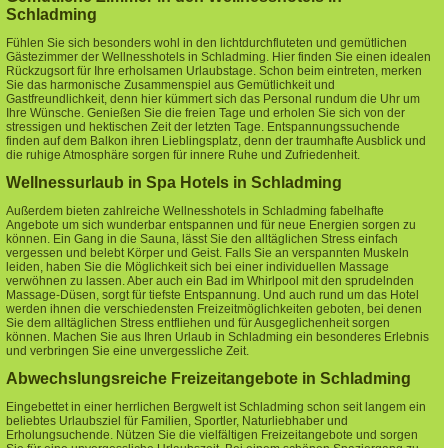
Schladming
Fühlen Sie sich besonders wohl in den lichtdurchfluteten und gemütlichen
Gästezimmer der Wellnesshotels in Schladming. Hier finden Sie einen idealen
Rückzugsort für Ihre erholsamen Urlaubstage. Schon beim eintreten, merken
Sie das harmonische Zusammenspiel aus Gemütlichkeit und
Gastfreundlichkeit, denn hier kümmert sich das Personal rundum die Uhr um
Ihre Wünsche. Genießen Sie die freien Tage und erholen Sie sich von der
stressigen und hektischen Zeit der letzten Tage. Entspannungssuchende
finden auf dem Balkon ihren Lieblingsplatz, denn der traumhafte Ausblick und
die ruhige Atmosphäre sorgen für innere Ruhe und Zufriedenheit.
Wellnessurlaub in Spa Hotels in Schladming
Außerdem bieten zahlreiche Wellnesshotels in Schladming fabelhafte
Angebote um sich wunderbar entspannen und für neue Energien sorgen zu
können. Ein Gang in die Sauna, lässt Sie den alltäglichen Stress einfach
vergessen und belebt Körper und Geist. Falls Sie an verspannten Muskeln
leiden, haben Sie die Möglichkeit sich bei einer individuellen Massage
verwöhnen zu lassen. Aber auch ein Bad im Whirlpool mit den sprudelnden
Massage-Düsen, sorgt für tiefste Entspannung. Und auch rund um das Hotel
werden ihnen die verschiedensten Freizeitmöglichkeiten geboten, bei denen
Sie dem alltäglichen Stress entfliehen und für Ausgeglichenheit sorgen
können. Machen Sie aus Ihren Urlaub in Schladming ein besonderes Erlebnis
und verbringen Sie eine unvergessliche Zeit.
Abwechslungsreiche Freizeitangebote in Schladming
Eingebettet in einer herrlichen Bergwelt ist Schladming schon seit langem ein
beliebtes Urlaubsziel für Familien, Sportler, Naturliebhaber und
Erholungsuchende. Nützen Sie die vielfältigen Freizeitangebote und sorgen