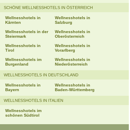
SCHÖNE WELLNESSHOTELS IN ÖSTERREICH
Wellnesshotels in
Wellnesshotels in
Kärnten
Salzburg
Wellnesshotels in der
Wellnesshotels in
Steiermark
Oberösterreich
Wellnesshotels in
Wellnesshotels in
Tirol
Vorarlberg
Wellnesshotels im
Wellnesshotels in
Burgenland
Niederösterreich
WELLNESSHOTELS IN DEUTSCHLAND
Wellnesshotels in
Wellnesshotels in
Bayern
Baden-Württemberg
WELLNESSHOTELS IN ITALIEN
Wellnesshotels im
schönen Südtirol