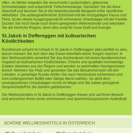
offen. Im Winter erwarten Sie verschneite Landschaften, glitzernde
Schneekristalle und unberührte Tiefschneehänge. Genießen Sie die klare
Alpenluft und tauchen Sie in die beeindruckende Bergwelt voller sportlicher
Aktivitäten. Die außergewöhnliche Schönheit mit der einzigartigen Fauna und
Flora, ist der ideale Ausgangspunkt für erholsame Urlaubstage mit der Familie.
Suchen Sie noch heute nach Ihrem geeigneten Wellnesshotel und erkunden
Sie die herrliche Region, denn dies sorgt für neue Kraft und Energie.
St.Jakob in Deffereggen mit kulinarischen
Köstlichkeiten
Rundherum scheint im Urlaub in St.Jakob in Deffereggen alles perfekt zu sein,
darum müssen Sie sich über das Essen ebenfalls keine Sorgen machen. In
den Wellnesshotels verwöhnt Sie das Küchenteam mit einem facettenreichen
Angebot an kulinarischen Köstlichkeiten. Frische und qualitativ hochwertige
Zutaten stammen aus der Region und werden zu wahrhaften Hochgenüssen
kreiert. Nehmen Sie Platz und genießen Sie das Beisammensein mit den
Liebsten, in geselliger Runde dürfen Sie nach Herzenslust schlemmen und
vom umfangreichen Buffet oder Gänge-Menü wählen. So steht dem
unvergesslichen Urlaubstagen nichts im Wege und Sie haben genügend
Gesprächsstoff für die daheim gebliebenen.
Die Wellnesshotels in St.Jakob in Deffereggen freuen sich auf ihren Besuch
und wünschen Ihnen einen erholsamen und abwechslungsreichen Aufenthalt.
SCHÖNE WELLNESSHOTELS IN ÖSTERREICH