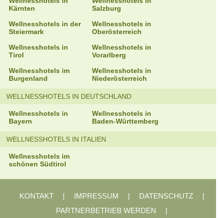
Wellnesshotels in
Wellnesshotels in
Kärnten
Salzburg
Wellnesshotels in der
Wellnesshotels in
Steiermark
Oberösterreich
Wellnesshotels in
Wellnesshotels in
Tirol
Vorarlberg
Wellnesshotels im
Wellnesshotels in
Burgenland
Niederösterreich
WELLNESSHOTELS IN DEUTSCHLAND
Wellnesshotels in
Wellnesshotels in
Bayern
Baden-Württemberg
WELLNESSHOTELS IN ITALIEN
Wellnesshotels im
schönen Südtirol
KONTAKT
|
IMPRESSUM
|
DATENSCHUTZ
|
PARTNERBETRIEB WERDEN
|