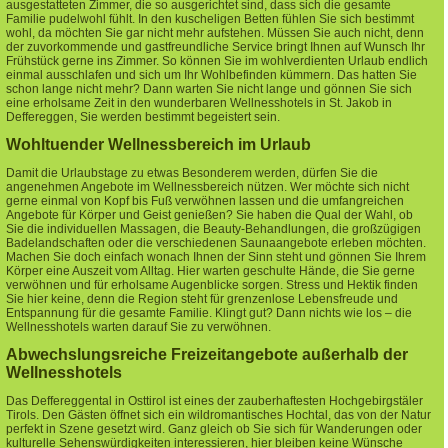
ausgestatteten Zimmer, die so ausgerichtet sind, dass sich die gesamte
Familie pudelwohl fühlt. In den kuscheligen Betten fühlen Sie sich bestimmt
wohl, da möchten Sie gar nicht mehr aufstehen. Müssen Sie auch nicht, denn
der zuvorkommende und gastfreundliche Service bringt Ihnen auf Wunsch Ihr
Frühstück gerne ins Zimmer. So können Sie im wohlverdienten Urlaub endlich
einmal ausschlafen und sich um Ihr Wohlbefinden kümmern. Das hatten Sie
schon lange nicht mehr? Dann warten Sie nicht lange und gönnen Sie sich
eine erholsame Zeit in den wunderbaren Wellnesshotels in St. Jakob in
Deffereggen, Sie werden bestimmt begeistert sein.
Wohltuender Wellnessbereich im Urlaub
Damit die Urlaubstage zu etwas Besonderem werden, dürfen Sie die
angenehmen Angebote im Wellnessbereich nützen. Wer möchte sich nicht
gerne einmal von Kopf bis Fuß verwöhnen lassen und die umfangreichen
Angebote für Körper und Geist genießen? Sie haben die Qual der Wahl, ob
Sie die individuellen Massagen, die Beauty-Behandlungen, die großzügigen
Badelandschaften oder die verschiedenen Saunaangebote erleben möchten.
Machen Sie doch einfach wonach Ihnen der Sinn steht und gönnen Sie Ihrem
Körper eine Auszeit vom Alltag. Hier warten geschulte Hände, die Sie gerne
verwöhnen und für erholsame Augenblicke sorgen. Stress und Hektik finden
Sie hier keine, denn die Region steht für grenzenlose Lebensfreude und
Entspannung für die gesamte Familie. Klingt gut? Dann nichts wie los – die
Wellnesshotels warten darauf Sie zu verwöhnen.
Abwechslungsreiche Freizeitangebote außerhalb der
Wellnesshotels
Das Deffereggental in Osttirol ist eines der zauberhaftesten Hochgebirgstäler
Tirols. Den Gästen öffnet sich ein wildromantisches Hochtal, das von der Natur
perfekt in Szene gesetzt wird. Ganz gleich ob Sie sich für Wanderungen oder
kulturelle Sehenswürdigkeiten interessieren, hier bleiben keine Wünsche