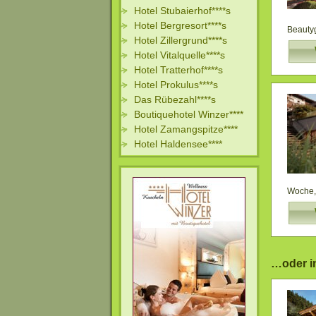
Hotel Stubaierhof****s
Hotel Bergresort****s
Beautyg
Hotel Zillergrund****s
Hotel Vitalquelle****s
Hotel Tratterhof****s
Hotel Prokulus****s
Das Rübezahl****s
Boutiquehotel Winzer****
Hotel Zamangspitze****
Hotel Haldensee****
Woche, 
…oder in