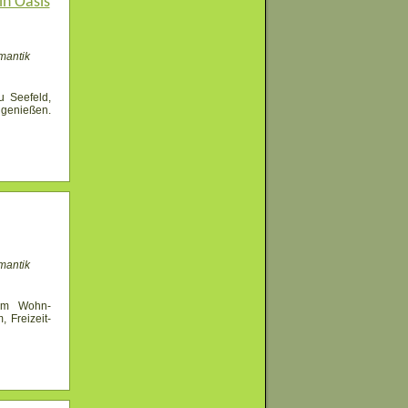
n Oasis
mantik
 Seefeld,
genießen.
mantik
lem Wohn-
 Freizeit-