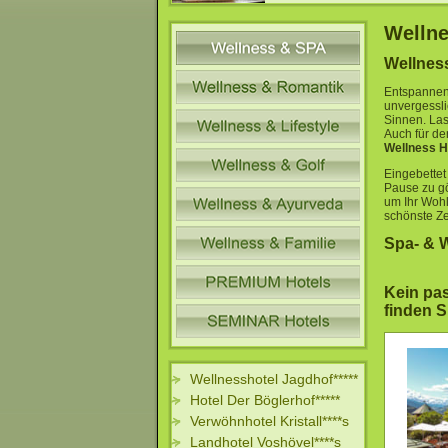
Wellne
Wellnes
Entspannen
unvergessli
Sinnen.
Las
Auch für de
Wellness H
Eingebettet
Pause zu gö
um Ihr Wohl
schönste Ze
Spa- & 
Kein pa
finden S
Wellnesshotel Jagdhof*****
Hotel Der Böglerhof*****
Verwöhnhotel Kristall****s
Landhotel Voshövel****s