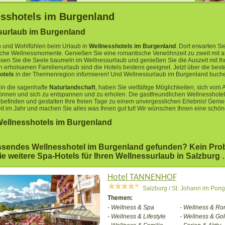
sshotels im Burgenland
surlaub im Burgenland
 und Wohlfühlen beim Urlaub in
Wellnesshotels im Burgenland
. Dort erwarten Si
che Wellnessmomente. Genießen Sie eine romantische Verwöhnzeit zu zweit mit a
sen Sie die Seele baumeln im Wellnessurlaub und genießen Sie die Auszeit mit Ih
n erholsamen Familienurlaub sind die Hotels bestens geeignet.
Jetzt über die best
otels
in der Thermenregion informieren! Und Wellnessurlaub im Burgenland buch
 in die sagenhafte
Naturlandschaft
, haben Sie vielfältige Möglichkeiten, sich vom A
nnen und sich zu entspannen und zu erholen. Die gastfreundlichen Wellnesshotel
befinden und gestalten Ihre freien Tage zu einem unvergesslichen Erlebnis! Genie
it im Jahr und machen Sie alles was Ihnen gut tut! Wir wünschen Ihnen eine schöne
Wellnesshotels im Burgenland
ssendes Wellnesshotel im Burgenland gefunden? Kein Prob
ie weitere Spa-Hotels für Ihren Wellnessurlaub in Salzburg
Hotel TANNENHOF
Salzburg / St. Johann im Pon
Themen:
- Wellness & Spa
- Wellness & Ro
- Wellness & Lifestyle
- Wellness & Gol