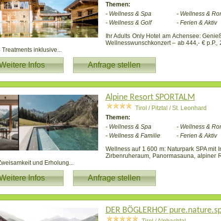
Themen:
- Wellness & Spa
- Wellness & Ro
- Wellness & Golf
- Ferien & Aktiv
Ihr Adults Only Hotel am Achensee: Genieß
Wellnesswunschkonzert – ab 444,- € p.P., 
4 Treatments inklusive
...
Weitere Infos
Anfrage stellen
Alpine Resort SPORTALM
Tirol / Pitztal / St. Leonhard
Themen:
- Wellness & Spa
- Wellness & Ro
- Wellness & Familie
- Ferien & Aktiv
Wellness auf 1 600 m: Naturpark SPA mit In
Zirbenruheraum, Panormasauna, alpiner 
 Zweisamkeit und Erholung
...
Weitere Infos
Anfrage stellen
DER BÖGLERHOF pure.nature.sp