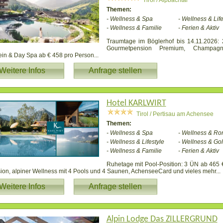
Tirol / Alpbachtal
Themen:
- Wellness & Spa
- Wellness & Life
- Wellness & Familie
- Ferien & Aktiv
Traumtage im Böglerhof bis 14.11.2026: 
Gourmetpension Premium, Champagn
in & Day Spa ab € 458 pro Person
...
Weitere Infos
Anfrage stellen
Hotel KARLWIRT
Tirol / Pertisau am Achensee
Themen:
- Wellness & Spa
- Wellness & Ro
- Wellness & Lifestyle
- Wellness & Gol
- Wellness & Familie
- Ferien & Aktiv
Ruhetage mit Pool-Position: 3 ÜN ab 465 € 
on, alpiner Wellness mit 4 Pools und 4 Saunen, AchenseeCard und vieles mehr
...
Weitere Infos
Anfrage stellen
Alpin Lodge Das ZILLERGRUND