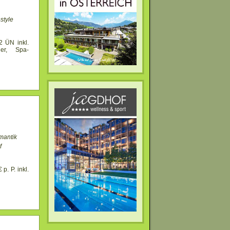
style
2 ÜN inkl.
er, Spa-
mantik
f
p. P. inkl.