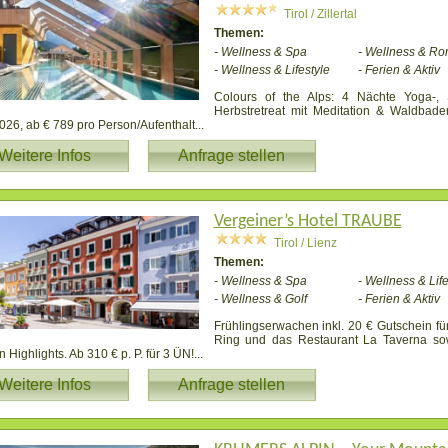
Tirol / Zillertal
Themen:
- Wellness & Spa
- Wellness & Ro
- Wellness & Lifestyle
- Ferien & Aktiv
Colours of the Alps: 4 Nächte Yoga-,
Herbstretreat mit Meditation & Waldbade
026, ab € 789 pro Person/Aufenthalt
...
Weitere Infos
Anfrage stellen
Vergeiner’s Hotel TRAUBE
Tirol / Lienz
Themen:
- Wellness & Spa
- Wellness & Life
- Wellness & Golf
- Ferien & Aktiv
Frühlingserwachen inkl. 20 € Gutschein für
Ring und das Restaurant La Taverna sow
n Highlights. Ab 310 € p. P. für 3 ÜN!
...
Weitere Infos
Anfrage stellen