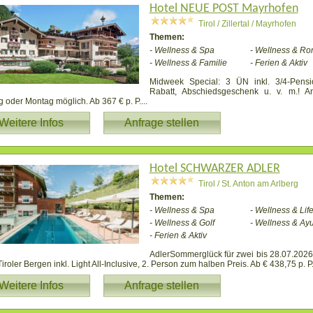
Hotel NEUE POST Mayrhofen
Tirol / Zillertal / Mayrhofen
Themen:
- Wellness & Spa
- Wellness & Ro
- Wellness & Familie
- Ferien & Aktiv
Midweek Special: 3 ÜN inkl. 3/4-Pens
Rabatt, Abschiedsgeschenk u. v. m.! A
 oder Montag möglich. Ab 367 € p. P.
...
Weitere Infos
Anfrage stellen
Hotel SCHWARZER ADLER
Tirol / St. Anton am Arlberg
Themen:
- Wellness & Spa
- Wellness & Life
- Wellness & Golf
- Wellness & Ay
- Ferien & Aktiv
AdlerSommerglück für zwei bis 28.07.2026
Tiroler Bergen inkl. Light All-Inclusive, 2. Person zum halben Preis. Ab € 438,75 p. P
Weitere Infos
Anfrage stellen