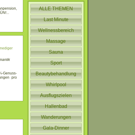
ALLE THEMEN
pension,
 ÜN!
...
Last Minute
Wellnessbereich
Massage
enediger
Sauna
mantik
Sport
¾-Genuss-
Beautybehandlung
ungen pro
Whirlpool
Ausflugszielen
Hallenbad
Wanderungen
Gala-Dinner