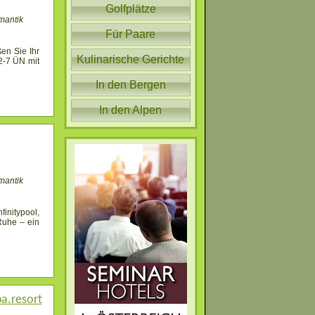
Golfplätze
mantik
Für Paare
en Sie Ihr
Kulinarische Gerichte
2-7 ÜN mit
In den Bergen
In den Alpen
mantik
finitypool,
Ruhe – ein
a.resort