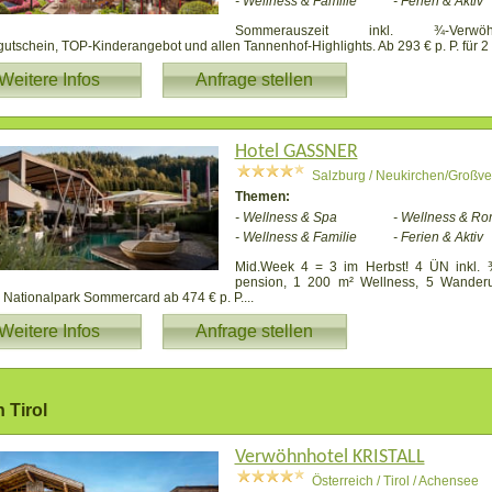
- Wellness & Familie
- Ferien & Aktiv
Sommerauszeit inkl. ¾-Verwöhn
utschein, TOP-Kinderangebot und allen Tannenhof-Highlights. Ab 293 € p. P. für 2
Weitere Infos
Anfrage stellen
Hotel GASSNER
Salzburg / Neukirchen/Großv
Themen:
- Wellness & Spa
- Wellness & Ro
- Wellness & Familie
- Ferien & Aktiv
Mid.Week 4 = 3 im Herbst! 4 ÜN inkl. 
pension, 1 200 m² Wellness, 5 Wander
Nationalpark Sommercard ab 474 € p. P.
...
Weitere Infos
Anfrage stellen
 Tirol
Verwöhnhotel KRISTALL
Österreich / Tirol / Achensee