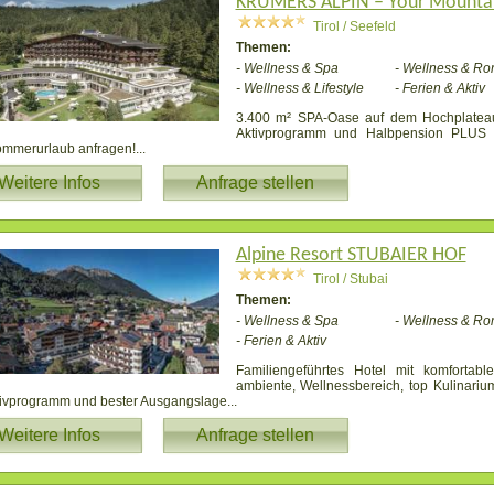
KRUMERS ALPIN – Your Mountai
Tirol / Seefeld
Themen:
- Wellness & Spa
- Wellness & Ro
- Wellness & Lifestyle
- Ferien & Aktiv
3.400 m² SPA-Oase auf dem Hochplateau
Aktivprogramm und Halbpension PLUS 
ommerurlaub anfragen!
...
Weitere Infos
Anfrage stellen
Alpine Resort STUBAIER HOF
Tirol / Stubai
Themen:
- Wellness & Spa
- Wellness & Ro
- Ferien & Aktiv
Familiengeführtes Hotel mit komfortab
ambiente, Wellnessbereich, top Kulinarium,
tivprogramm und bester Ausgangslage
...
Weitere Infos
Anfrage stellen