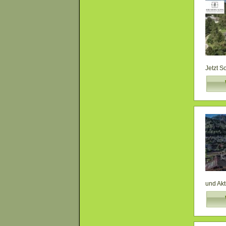
Jetzt S
und Ak