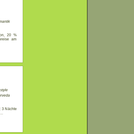
mantik
ion, 20 %
nreise am
style
urveda
: 3 Nächte
.
...