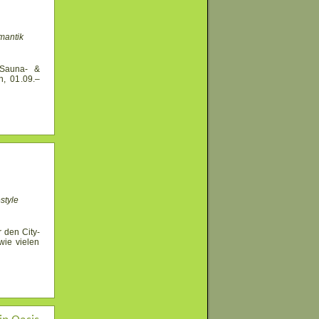
mantik
 Sauna- &
n, 01.09.–
style
 den City-
ie vielen