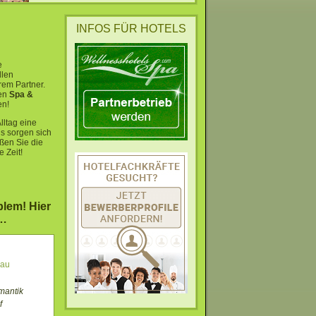
INFOS FÜR HOTELS
e
llen
rem Partner.
en
Spa &
en!
lltag eine
s sorgen sich
ßen Sie die
 Zeit!
lem! Hier
 …
gau
mantik
f