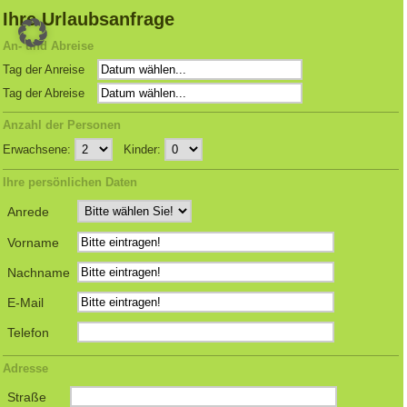
Ihre Urlaubsanfrage
An- und Abreise
Tag der Anreise
Tag der Abreise
Anzahl der Personen
Erwachsene:
Kinder:
Ihre persönlichen Daten
Anrede
Vorname
Nachname
E-Mail
Telefon
Adresse
Straße