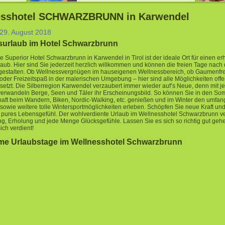
esshotel SCHWARZBRUNN in Karwendel
29. August 2018
surlaub im Hotel Schwarzbrunn
e Superior Hotel Schwarzbrunn in Karwendel in Tirol ist der ideale Ort für einen e
aub. Hier sind Sie jederzeit herzlich willkommen und können die freien Tage nach
estalten. Ob Wellnessvergnügen im hauseigenen Wellnessbereich, ob Gaumenfr
oder Freizeitspaß in der malerischen Umgebung – hier sind alle Möglichkeiten off
etzt. Die Silberregion Karwendel verzaubert immer wieder auf’s Neue, denn mit j
verwandeln Berge, Seen und Täler ihr Erscheinungsbild. So können Sie in den 
aft beim Wandern, Biken, Nordic-Walking, etc. genießen und im Winter den umfan
sowie weitere tolle Wintersportmöglichkeiten erleben. Schöpfen Sie neue Kraft un
 pures Lebensgefühl. Der wohlverdiente Urlaub im Wellnesshotel Schwarzbrunn ve
, Erholung und jede Menge Glücksgefühle. Lassen Sie es sich so richtig gut geh
ich verdient!
me Urlaubstage im Wellnesshotel Schwarzbrunn