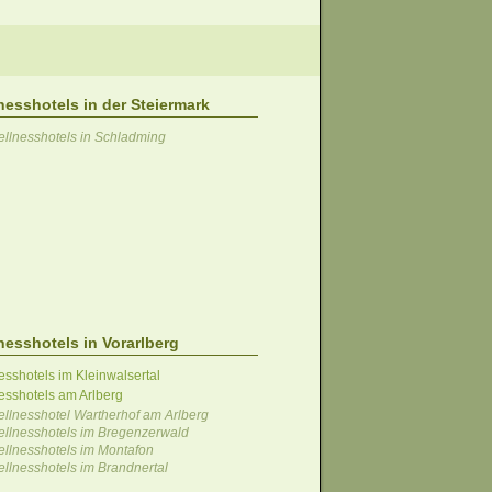
nesshotels in der Steiermark
llnesshotels in Schladming
nesshotels in Vorarlberg
esshotels im Kleinwalsertal
esshotels am Arlberg
llnesshotel Wartherhof am Arlberg
llnesshotels im Bregenzerwald
llnesshotels im Montafon
llnesshotels im Brandnertal