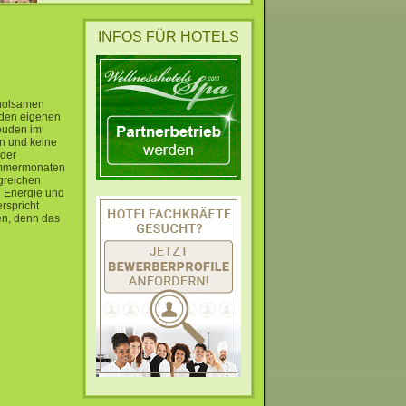
INFOS FÜR HOTELS
rholsamen
 den eigenen
euden im
en und keine
eder
Sommermonaten
greichen
d Energie und
rspricht
en, denn das