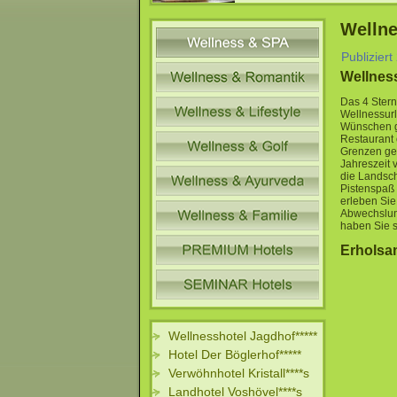
Welln
Publiziert
Wellnes
Das 4 Stern
Wellnessurl
Wünschen g
Restaurant 
Grenzen ges
Jahreszeit 
die Landsch
Pistenspaß 
erleben Sie
Abwechslung
haben Sie s
Erholsa
Wellnesshotel Jagdhof*****
Hotel Der Böglerhof*****
Verwöhnhotel Kristall****s
Landhotel Voshövel****s