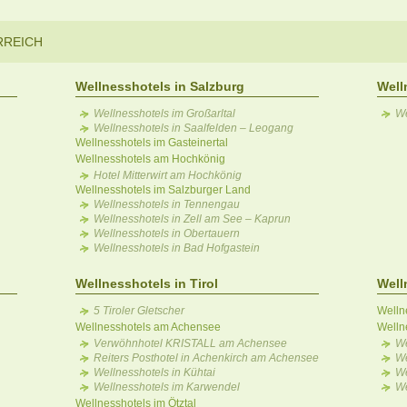
RREICH
Wellnesshotels in Salzburg
Well
Wellnesshotels im Großarltal
We
Wellnesshotels in Saalfelden – Leogang
Wellnesshotels im Gasteinertal
Wellnesshotels am Hochkönig
Hotel Mitterwirt am Hochkönig
Wellnesshotels im Salzburger Land
Wellnesshotels in Tennengau
Wellnesshotels in Zell am See – Kaprun
Wellnesshotels in Obertauern
Wellnesshotels in Bad Hofgastein
Wellnesshotels in Tirol
Well
5 Tiroler Gletscher
Welln
Wellnesshotels am Achensee
Welln
Verwöhnhotel KRISTALL am Achensee
We
Reiters Posthotel in Achenkirch am Achensee
We
Wellnesshotels in Kühtai
We
Wellnesshotels im Karwendel
We
Wellnesshotels im Ötztal