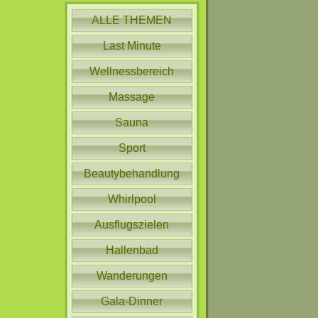
ALLE THEMEN
Last Minute
Wellnessbereich
Massage
Sauna
Sport
Beautybehandlung
Whirlpool
Ausflugszielen
Hallenbad
Wanderungen
Gala-Dinner