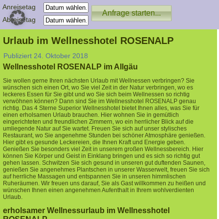
Anreisetag
Abreisetag
Urlaub im Wellnesshotel ROSENALP
Publiziert
24. Oktober 2018
Wellnesshotel ROSENALP im Allgäu
Sie wollen gerne Ihren nächsten Urlaub mit Wellnessen verbringen? Sie
wünschen sich einen Ort, wo Sie viel Zeit in der Natur verbringen, wo es
leckeres Essen für Sie gibt und wo Sie sich beim Wellnessen so richtig
verwöhnen können? Dann sind Sie im Wellnesshotel ROSENALP genau
richtig. Das 4 Sterne Superior Wellnesshotel bietet Ihnen alles, was Sie für
einen erholsamen Urlaub brauchen. Hier wohnen Sie in gemütlich
eingerichteten und freundlichen Zimmern, wo ein herrlicher Blick auf die
umliegende Natur auf Sie wartet. Freuen Sie sich auf unser stylisches
Restaurant, wo Sie angenehme Stunden bei schöner Atmosphäre genießen.
Hier gibt es gesunde Leckereien, die Ihnen Kraft und Energie geben.
Genießen Sie besonders viel Zeit in unserem großen Wellnessbereich. Hier
können Sie Körper und Geist in Einklang bringen und es sich so richtig gut
gehen lassen. Schwitzen Sie sich gesund in unseren gut duftenden Saunen,
genießen Sie angenehmes Plantschen in unserer Wasserwelt, freuen Sie sich
auf herrliche Massagen und entspannen Sie in unseren himmlischen
Ruheräumen. Wir freuen uns darauf, Sie als Gast willkommen zu heißen und
wünschen Ihnen einen angenehmen Aufenthalt in Ihrem wohlverdienten
Urlaub.
erholsamer Wellnessurlaub im Wellnesshotel