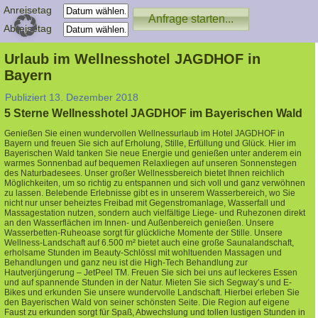
Anreisetag
Abreisetag
Urlaub im Wellnesshotel JAGDHOF in
Bayern
Publiziert
13. Dezember 2018
5 Sterne Wellnesshotel JAGDHOF im Bayerischen Wald
Genießen Sie einen wundervollen Wellnessurlaub im Hotel JAGDHOF in
Bayern und freuen Sie sich auf Erholung, Stille, Erfüllung und Glück. Hier im
Bayerischen Wald tanken Sie neue Energie und genießen unter anderem ein
warmes Sonnenbad auf bequemen Relaxliegen auf unseren Sonnenstegen
des Naturbadesees. Unser großer Wellnessbereich bietet Ihnen reichlich
Möglichkeiten, um so richtig zu entspannen und sich voll und ganz verwöhnen
zu lassen. Belebende Erlebnisse gibt es in unserem Wasserbereich, wo Sie
nicht nur unser beheiztes Freibad mit Gegenstromanlage, Wasserfall und
Massagestation nutzen, sondern auch vielfältige Liege- und Ruhezonen direkt
an den Wasserflächen im Innen- und Außenbereich genießen. Unsere
Wasserbetten-Ruheoase sorgt für glückliche Momente der Stille. Unsere
Wellness-Landschaft auf 6.500 m² bietet auch eine große Saunalandschaft,
erholsame Stunden im Beauty-Schlössl mit wohltuenden Massagen und
Behandlungen und ganz neu ist die High-Tech Behandlung zur
Hautverjüngerung – JetPeel TM. Freuen Sie sich bei uns auf leckeres Essen
und auf spannende Stunden in der Natur. Mieten Sie sich Segway’s und E-
Bikes und erkunden Sie unsere wundervolle Landschaft. Hierbei erleben Sie
den Bayerischen Wald von seiner schönsten Seite. Die Region auf eigene
Faust zu erkunden sorgt für Spaß, Abwechslung und tollen lustigen Stunden in