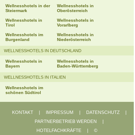
Wellnesshotels in der
Wellnesshotels in
Steiermark
Oberösterreich
Wellnesshotels in
Wellnesshotels in
Tirol
Vorarlberg
Wellnesshotels im
Wellnesshotels in
Burgenland
Niederösterreich
WELLNESSHOTELS IN DEUTSCHLAND
Wellnesshotels in
Wellnesshotels in
Bayern
Baden-Württemberg
WELLNESSHOTELS IN ITALIEN
Wellnesshotels im
schönen Südtirol
KONTAKT
|
IMPRESSUM
|
DATENSCHUTZ
|
PARTNERBETRIEB WERDEN
|
HOTELFACHKRÄFTE
|
©