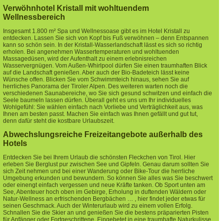
Verwöhnhotel Kristall mit wohltuendem
Wellnessbereich
Insgesamt 1.800 m² Spa und Wellnessoase gibt es im Hotel Kristall zu
entdecken. Lassen Sie sich von Kopf bis Fuß verwöhnen – denn Entspannen
kann so schön sein. In der Kristall-Wasserlandschaft lässt es sich so richtig
erholen. Bei angenehmen Wassertemperaturen und wohltuenden
Massagedüsen, wird der Aufenthalt zu einem erlebnisreichen
Wasservergnügen. Vom Außen-Whirlpool dürfen Sie einen traumhaften Blick
auf die Landschaft genießen. Aber auch der Bio-Badeteich lässt keine
Wünsche offen. Blicken Sie vom Schwimmteich hinaus, sehen Sie auf
herrliches Panorama der Tiroler Alpen. Des weiteren warten noch die
verschiedenen Saunabereiche, wo Sie sich gesund schwitzen und einfach die
Seele baumeln lassen dürfen. Überall geht es uns um Ihr individuelles
Wohlgefühl: Sie wählen einfach nach Vorliebe und Verträglichkeit aus, was
Ihnen am besten passt. Machen Sie einfach was Ihnen gefällt und gut tut,
denn dafür steht die kostbare Urlaubszeit.
Abwechslungsreiche Freizeitangebote außerhalb des
Hotels
Entdecken Sie bei Ihrem Urlaub die schönsten Fleckchen von Tirol. Hier
erleben Sie Berglust pur zwischen See und Gipfeln. Genau darum sollten Sie
sich Zeit nehmen und bei einer Wanderung oder Bike-Tour die herrliche
Umgebung erkunden und bewundern. So können Sie alles was Sie beschwert
oder einengt einfach vergessen und neue Kräfte tanken. Ob Sport unten am
See, Abenteuer hoch oben im Gebirge, Erholung in duftenden Wäldern oder
Natur-Wellness an erfrischenden Bergbächen … , hier findet jeder etwas für
seinen Geschmack. Auch der Winterurlaub wird zu einem vollen Erfolg.
Schnallen Sie die Skier an und genießen Sie die bestens präparierten Pisten
für Anfänger oder Fortgeschrittene. Eingebetet in eine traumhafte Naturkulisse