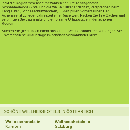
lockt die Region Achensee mit zahlreichen Freizeitangeboten.
Schneebedeckte Gipfel und die weiße Glitzerlandschaft, versprechen beim
Langlaufen, Schneeschuhwandern, … den puren Winterzauber. Der
Achensee ist zu jeder Jahreszeit eine Reise wert. Packen Sie Ihre Sachen und
verbringen Sie traumhafte und erholsame Urlaubstage in der schönen
Region.
Suchen Sie gleich nach ihrem passenden Wellnesshotel und verbringen Sie
unvergessliche Urlaubstage im schönen Verwöhnhotel Kristall.
SCHÖNE WELLNESSHOTELS IN ÖSTERREICH
Wellnesshotels in
Wellnesshotels in
Kärnten
Salzburg