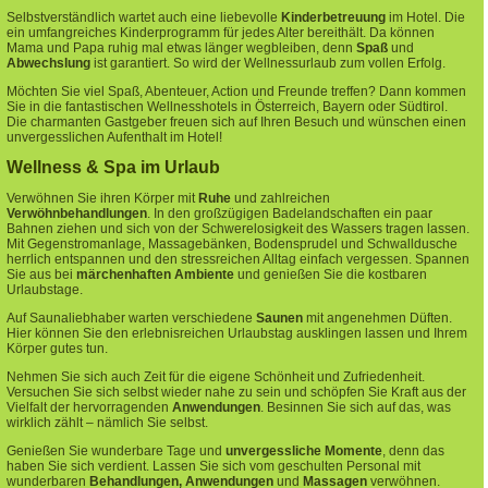
Selbstverständlich wartet auch eine liebevolle
Kinderbetreuung
im Hotel. Die
ein umfangreiches Kinderprogramm für jedes Alter bereithält. Da können
Mama und Papa ruhig mal etwas länger wegbleiben, denn
Spaß
und
Abwechslung
ist garantiert. So wird der Wellnessurlaub zum vollen Erfolg.
Möchten Sie viel Spaß, Abenteuer, Action und Freunde treffen? Dann kommen
Sie in die fantastischen Wellnesshotels in Österreich, Bayern oder Südtirol.
Die charmanten Gastgeber freuen sich auf Ihren Besuch und wünschen einen
unvergesslichen Aufenthalt im Hotel!
Wellness & Spa im Urlaub
Verwöhnen Sie ihren Körper mit
Ruhe
und zahlreichen
Verwöhnbehandlungen
. In den großzügigen Badelandschaften ein paar
Bahnen ziehen und sich von der Schwerelosigkeit des Wassers tragen lassen.
Mit Gegenstromanlage, Massagebänken, Bodensprudel und Schwalldusche
herrlich entspannen und den stressreichen Alltag einfach vergessen. Spannen
Sie aus bei
märchenhaften Ambiente
und genießen Sie die kostbaren
Urlaubstage.
Auf Saunaliebhaber warten verschiedene
Saunen
mit angenehmen Düften.
Hier können Sie den erlebnisreichen Urlaubstag ausklingen lassen und Ihrem
Körper gutes tun.
Nehmen Sie sich auch Zeit für die eigene Schönheit und Zufriedenheit.
Versuchen Sie sich selbst wieder nahe zu sein und schöpfen Sie Kraft aus der
Vielfalt der hervorragenden
Anwendungen
. Besinnen Sie sich auf das, was
wirklich zählt – nämlich Sie selbst.
Genießen Sie wunderbare Tage und
unvergessliche Momente
, denn das
haben Sie sich verdient. Lassen Sie sich vom geschulten Personal mit
wunderbaren
Behandlungen, Anwendungen
und
Massagen
verwöhnen.