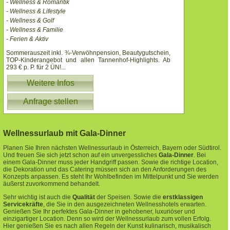
- Wellness & Romantik
- Wellness & Lifestyle
- Wellness & Golf
- Wellness & Familie
- Ferien & Aktiv
Sommerauszeit inkl. ¾-Verwöhnpension, Beautygutschein,
TOP-Kinderangebot und allen Tannenhof-Highlights. Ab
293 € p. P. für 2 ÜN!
...
Weitere Infos
Anfrage stellen
Wellnessurlaub mit Gala-Dinner
Planen Sie Ihren nächsten Wellnessurlaub in Österreich, Bayern oder Südtirol.
Und freuen Sie sich jetzt schon auf ein unvergessliches
Gala-Dinner
.
Bei
einem Gala-Dinner muss jeder Handgriff passen. Sowie die
richtige Location,
die Dekoration und das Catering müssen sich an den Anforderungen des
Konzepts anpassen. Es steht Ihr Wohlbefinden im Mittelpunkt und Sie werden
äußerst zuvorkommend behandelt.
Sehr wichtig ist auch die
Qualität
der Speisen. Sowie die
erstklassigen
Servicekräfte
, die Sie in den ausgezeichneten Wellnesshotels erwarten.
Genießen Sie Ihr perfektes Gala-Dinner in gehobener, luxuriöser und
einzigartiger Location.
Denn so wird der Wellnessurlaub zum vollen Erfolg.
Hier genießen Sie es nach allen Regeln der Kunst kulinarisch, musikalisch