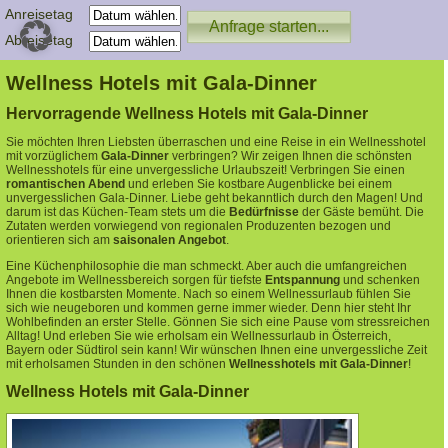
Anreisetag
Abreisetag
Wellness Hotels mit Gala-Dinner
Hervorragende Wellness Hotels mit Gala-Dinner
Sie möchten Ihren Liebsten überraschen und eine Reise in ein Wellnesshotel
mit vorzüglichem
Gala-Dinner
verbringen? Wir zeigen Ihnen die schönsten
Wellnesshotels für eine unvergessliche Urlaubszeit!
Verbringen Sie einen
romantischen Abend
und erleben Sie kostbare Augenblicke bei einem
unvergesslichen Gala-Dinner. Liebe geht bekanntlich durch den Magen! Und
darum ist das Küchen-Team stets um die
Bedürfnisse
der Gäste bemüht. Die
Zutaten werden vorwiegend von regionalen Produzenten bezogen und
orientieren sich am
saisonalen Angebot
.
Eine Küchenphilosophie die man schmeckt. Aber auch die umfangreichen
Angebote im Wellnessbereich sorgen für tiefste
Entspannung
und schenken
Ihnen die kostbarsten Momente. Nach so einem Wellnessurlaub fühlen Sie
sich wie neugeboren und kommen gerne immer wieder. Denn hier steht Ihr
Wohlbefinden an erster Stelle.
Gönnen Sie sich eine Pause vom stressreichen
Alltag! Und erleben Sie wie erholsam ein Wellnessurlaub in Österreich,
Bayern oder Südtirol sein kann!
Wir wünschen Ihnen eine unvergessliche Zeit
mit erholsamen Stunden in den schönen
Wellnesshotels mit Gala-Dinner
!
Wellness Hotels mit Gala-Dinner