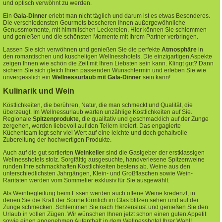
und optisch verwöhnt zu werden.
Ein
Gala-Dinner
erlebt man nicht täglich und darum ist es etwas Besonderes.
Die verschiedensten Gourmets bescheren Ihnen außergewöhnliche
Genussmomente, mit himmlischen Leckereien. Hier können Sie schlemmen
und genießen und die schönsten Momente mit Ihrem Partner verbringen.
Lassen Sie sich verwöhnen und genießen Sie die perfekte
Atmosphäre
in
den romantischen und kuscheligen Wellnesshotels. Die einzigartigen Aspekte
zeigen Ihnen wie schön die Zeit mit Ihren Liebsten sein kann.
Klingt gut? Dann
sichern Sie sich gleich Ihren passenden Wunschtermin und erleben Sie wie
unvergesslich ein
Wellnessurlaub mit Gala-Dinner
sein kann!
Kulinarik und Wein
Köstlichkeiten, die berühren, Natur, die man schmeckt und Qualität, die
überzeugt. Im Wellnessurlaub warten unzählige Köstlichkeiten auf Sie.
Regionale
Spitzenprodukte
, die qualitativ und geschmacklich auf der Zunge
zergehen, werden liebevoll auf den Tellern kreiert. Das engagierte
Küchenteam legt sehr viel Wert auf eine leichte und doch gehaltvolle
Zubereitung der hochwertigen Produkte.
Auch auf die gut sortierten
Weinkeller
sind die Gastgeber der erstklassigen
Wellnesshotels stolz. Sorgfältig ausgesuchte, handverlesene Spitzenweine
runden Ihre schmackhaften Köstlichkeiten bestens ab. Weine aus den
unterschiedlichsten Jahrgängen, Klein- und Großflaschen sowie Wein-
Raritäten werden vom Sommelier exklusiv für Sie ausgewählt.
Als Weinbegleitung beim Essen werden auch offene Weine kredenzt, in
denen Sie die Kraft der Sonne förmlich im Glas blitzen sehen und auf der
Zunge schmecken. Schlemmen Sie nach Herzenslust und genießen Sie den
Urlaub in vollen Zügen. Wir wünschen Ihnen jetzt schon einen guten Appetit
sowie einen angenehmen Aufenthalt in dem Wellnesshotel Ihrer Wahl!