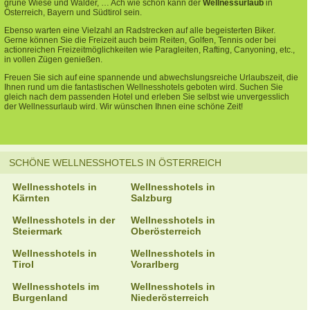
grüne Wiese und Wälder, … Ach wie schön kann der
Wellnessurlaub
in
Österreich, Bayern und Südtirol sein.
Ebenso warten eine Vielzahl an Radstrecken auf alle begeisterten Biker.
Gerne können Sie die Freizeit auch beim Reiten, Golfen, Tennis oder bei
actionreichen Freizeitmöglichkeiten wie Paragleiten, Rafting, Canyoning, etc.,
in vollen Zügen genießen.
Freuen Sie sich auf eine spannende und abwechslungsreiche Urlaubszeit, die
Ihnen rund um die fantastischen Wellnesshotels geboten wird. Suchen Sie
gleich nach dem passenden Hotel und erleben Sie selbst wie unvergesslich
der Wellnessurlaub wird. Wir wünschen Ihnen eine schöne Zeit!
SCHÖNE WELLNESSHOTELS IN ÖSTERREICH
Wellnesshotels in
Wellnesshotels in
Kärnten
Salzburg
Wellnesshotels in der
Wellnesshotels in
Steiermark
Oberösterreich
Wellnesshotels in
Wellnesshotels in
Tirol
Vorarlberg
Wellnesshotels im
Wellnesshotels in
Burgenland
Niederösterreich