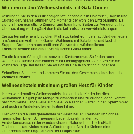
Wohnen in den Wellnesshotels mit Gala-Dinner
Verbringen Sie in den erstklassigen Wellnesshotels in Österreich, Bayern und
Südtirol geruhsame Stunden und Momente der wohligen
Entspannung
. Es
stehen Ihnen gemütliche
Zimmer
und traumhafte
Suiten
zur Verfügung. Ihre
Übernachtung wird ergänzt durch die kulinarischen Verwöhnleistungen.
Sie starten mit einem fürstlichen
Frühstücksbuffet
in den Tag. Und genießen
am Abend ein vielfältiges Gänge-Wahlmenü mit Salatbuffet und köstlichen
Suppen. Darüber hinaus profitieren Sie von den wöchentlichen
Themenabenden
und einem vorzüglichen
Gala-Dinner
.
Für die kleinen Gäste gibt es spezielle
Kindermenüs
. So finden auch
wählerische kleine Feinschmecker ihr Lieblingsgericht. Genießen Sie die
kostbaren Tage und lassen Sie es sich im Urlaub so richtig gut gehen!
Schmökern Sie durch und kommen Sie auf den Geschmack eines herrlichen
Wellnessurlaubs
.
Wellnesshotels mit einem großen Herz für Kinder
In den wundervollen Wellnesshotels sind auch die Kinder herzlich
willkommen. Es gibt jede Menge zu entdecken und zu erleben, dabei kommt
bestimmt keine Langeweile auf. Viele Spielsachen warten in den Spielzimmer
und auch im Kinderkino laufen lustige Filme.
Hier können die Kids
gemeinsam mit vielen neuen Freunden im Schnee
herumtollen. Einen Schneemann bauen, basteln, malen, auf
Entdeckungsreise in der wunderschönen Natur gehen, Tischfußball,
Tischtennis, und vieles mehr. Außerdem genießen die Kleinen eine
kinderfreundliche Lage, abseits der Hauptstraße.