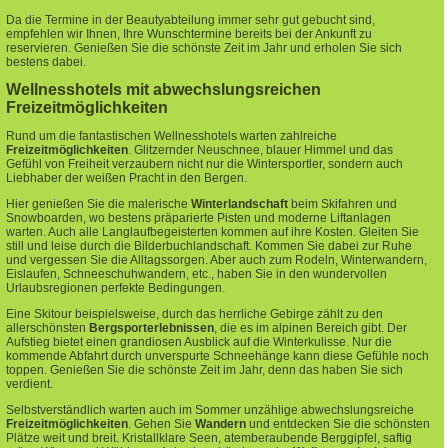
Da die Termine in der Beautyabteilung immer sehr gut gebucht sind,
empfehlen wir Ihnen, Ihre Wunschtermine bereits bei der Ankunft zu
reservieren. Genießen Sie die schönste Zeit im Jahr und erholen Sie sich
bestens dabei.
Wellnesshotels mit abwechslungsreichen
Freizeitmöglichkeiten
Rund um die fantastischen Wellnesshotels warten zahlreiche
Freizeitmöglichkeiten
.
Glitzernder Neuschnee, blauer Himmel und das
Gefühl von Freiheit verzaubern nicht nur die Wintersportler, sondern auch
Liebhaber der weißen Pracht in den Bergen.
Hier genießen Sie die malerische
Winterlandschaft
beim Skifahren und
Snowboarden, wo bestens präparierte Pisten und moderne Liftanlagen
warten. Auch alle Langlaufbegeisterten kommen auf ihre Kosten. Gleiten Sie
still und leise durch die Bilderbuchlandschaft. Kommen Sie dabei zur Ruhe
und vergessen Sie die Alltagssorgen. Aber auch zum Rodeln, Winterwandern,
Eislaufen, Schneeschuhwandern, etc., haben Sie in den wundervollen
Urlaubsregionen perfekte Bedingungen.
Eine Skitour beispielsweise, durch das herrliche Gebirge zählt zu den
allerschönsten
Bergsporterlebnissen
, die es im alpinen Bereich gibt. Der
Aufstieg bietet einen grandiosen Ausblick auf die Winterkulisse. Nur die
kommende Abfahrt durch unverspurte Schneehänge kann diese Gefühle noch
toppen. Genießen Sie die schönste Zeit im Jahr, denn das haben Sie sich
verdient.
Selbstverständlich warten auch im Sommer unzählige abwechslungsreiche
Freizeitmöglichkeiten
. Gehen Sie
Wandern
und entdecken Sie die schönsten
Plätze weit und breit. Kristallklare Seen, atemberaubende Berggipfel, saftig